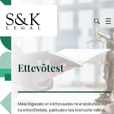
Ettevõtest
Meie õigusabi on kättesaadav nii eraisikutele kui
ka ettevõtetele, pakkudes laia teenuste valikut,