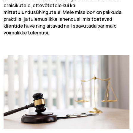
eraisikutele, ettevõtetele kui ka
mittetulundusühingutele. Meie missioon on pakkuda
praktilisi ja tulemuslikke lahendusi, mis toetavad
klientide huve ning aitavad neil saavutada parimaid
võimalikke tulemusi.