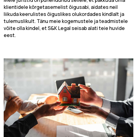
Meie juristid on pühendunud sellele, et pakkuda oma
klientidele kõrgetasemelist õigusabi, aidates neil
liikuda keerulistes õiguslikes olukordades kindlalt ja
tulemuslikult. Tänu meie kogemustele ja teadmistele
võite olla kindel, et S&K Legal seisab alati teie huvide
eest.