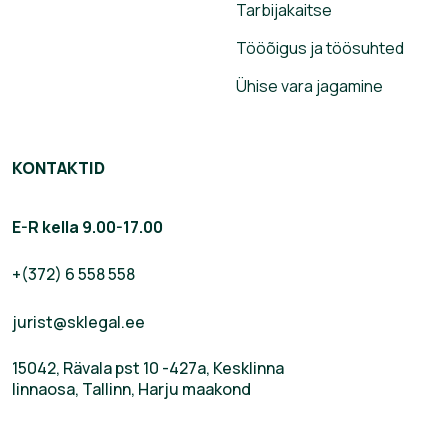
Tarbijakaitse
Tööõigus ja töösuhted
Ühise vara jagamine
KONTAKTID
E-R kella 9.00-17.00
+(372) 6 558 558
jurist@sklegal.ee
15042, Rävala pst 10 -427a, Kesklinna
linnaosa, Tallinn, Harju maakond