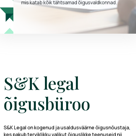
mis katab kõik tähtsamad õigusvaldkonnad.
S&K legal
õigusbüroo
S&K Legal on kogenud ja usaldusväärne õigusnõustaja,
kes pakub terviklikku valikut õiguslikke teenuseid nii