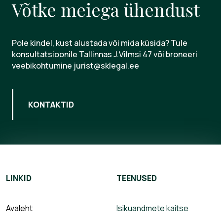
Võtke meiega ühendust
Pole kindel, kust alustada või mida küsida? Tule
konsultatsioonile Tallinnas J.Vilmsi 47 või broneeri
veebikohtumine jurist@sklegal.ee
KONTAKTID
LINKID
TEENUSED
Avaleht
Isikuandmete kaitse