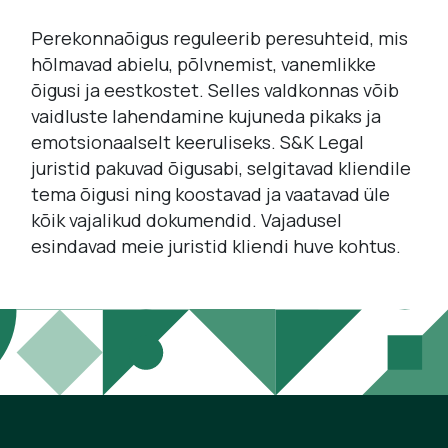
Perekonnaõigus reguleerib peresuhteid, mis
hõlmavad abielu, põlvnemist, vanemlikke
õigusi ja eestkostet. Selles valdkonnas võib
vaidluste lahendamine kujuneda pikaks ja
emotsionaalselt keeruliseks. S&K Legal
juristid pakuvad õigusabi, selgitavad kliendile
tema õigusi ning koostavad ja vaatavad üle
kõik vajalikud dokumendid. Vajadusel
esindavad meie juristid kliendi huve kohtus.